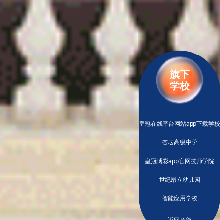
旗下
学校
皇冠在线平台网站app下载学校
杏坛高级中学
皇冠博彩app官网技师学院
世纪昂立幼儿园
智能应用学校
返回顶部