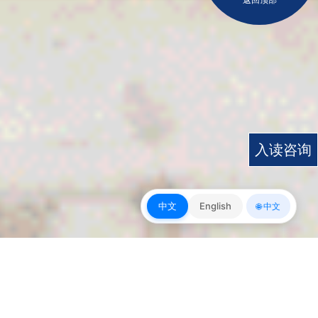
入读咨询
中文
English
🌐 中文
皇冠app下载