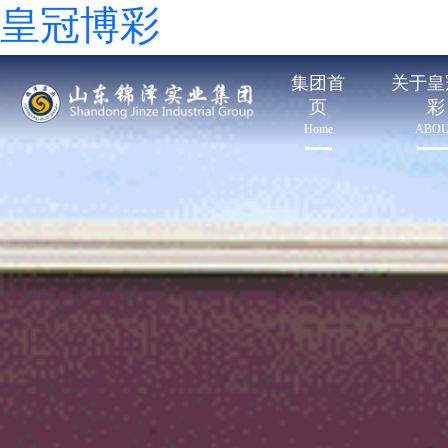
皇冠博彩
集团首
关于皇
页
彩
Home
ABO