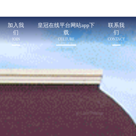
加入我
皇冠在线平台网站app下
联系我
们
载
们
JOIN
CULTURE
CONTACT