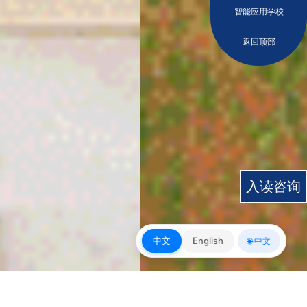
智能应用学校
返回顶部
入读咨询
中文
English
🌐 中文