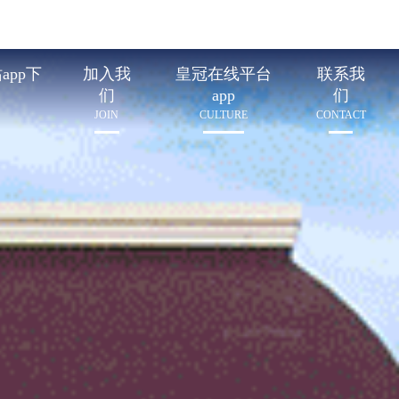
app下
加入我
皇冠在线平台
联系我
们
app
们
JOIN
CULTURE
CONTACT