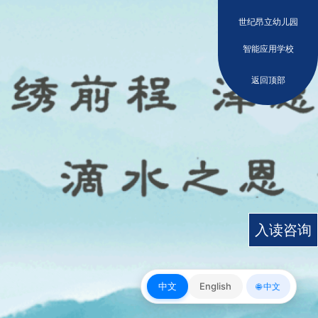
世纪昂立幼儿园
智能应用学校
返回顶部
入读咨询
中文
English
🌐 中文