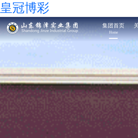
皇冠博彩
集团首页
Home