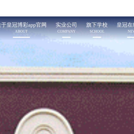
关于皇冠博彩app官网
实业公司
旗下学校
皇冠在
ABOUT
COMPANY
SCHOOL
NE