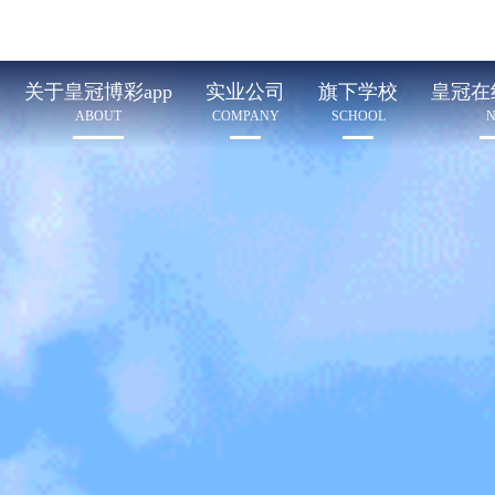
关于皇冠博彩app
实业公司
旗下学校
皇冠在
ABOUT
COMPANY
SCHOOL