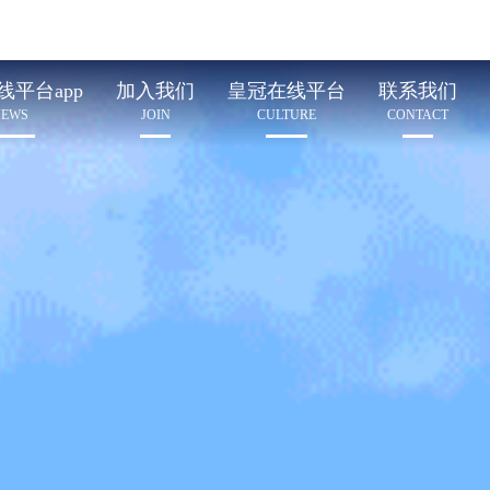
线平台app
加入我们
皇冠在线平台
联系我们
NEWS
JOIN
CULTURE
CONTACT