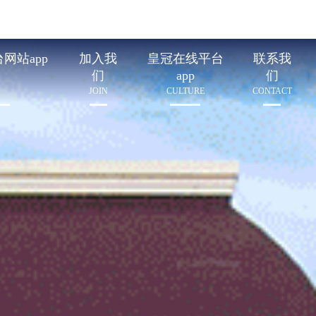
网站app
加入我
皇冠在线平台
联系我
载
们
app
们
S
JOIN
CULTURE
CONTACT