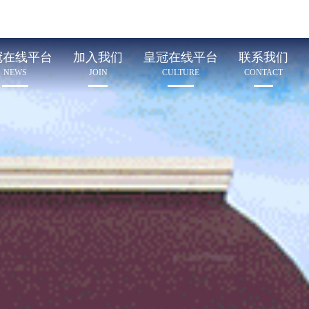
冠在线平台
加入我们
皇冠在线平台
联系我们
NEWS
JOIN
CULTURE
CONTACT