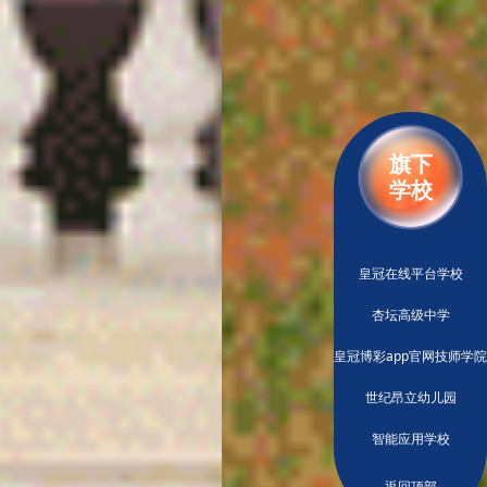
旗下
学校
皇冠在线平台学校
杏坛高级中学
皇冠博彩app官网技师学院
世纪昂立幼儿园
智能应用学校
返回顶部