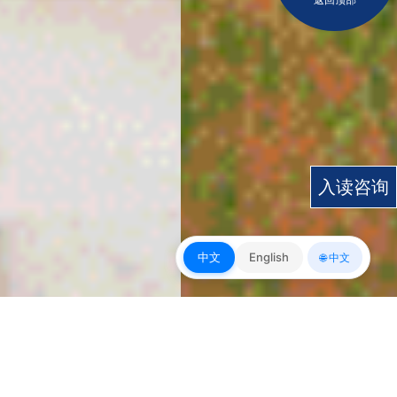
入读咨询
中文
English
🌐 中文
皇冠app下载