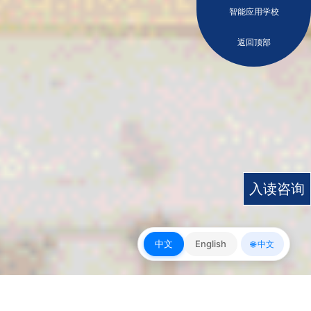
智能应用学校
返回顶部
入读咨询
中文
English
🌐 中文