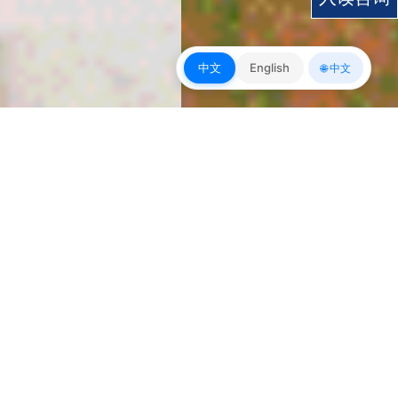
中文
English
🌐 中文
皇冠app下载
GROUP OVERVIEW
皇冠在线平台app官网
更多+