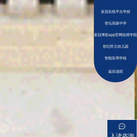
皇冠在线平台学校
杏坛高级中学
皇冠博彩app官网技师学院
世纪昂立幼儿园
智能应用学校
返回顶部
入读咨询