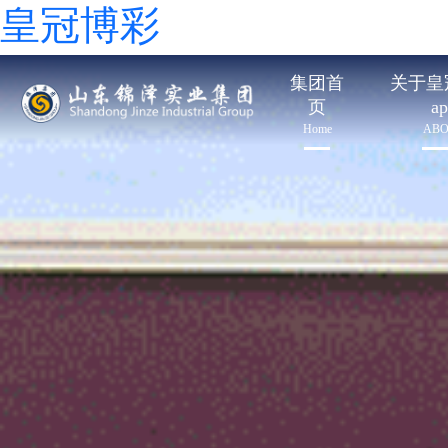
皇冠博彩
集团首
关于皇
页
a
Home
AB