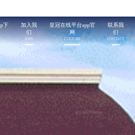
p下
加入我
皇冠在线平台app官
联系我
们
网
们
JOIN
CULTURE
CONTACT