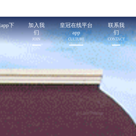
app下
加入我
皇冠在线平台
联系我
们
app
们
JOIN
CULTURE
CONTACT