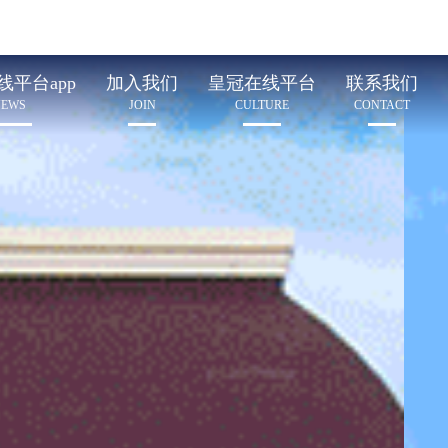
线平台app
加入我们
皇冠在线平台
联系我们
NEWS
JOIN
CULTURE
CONTACT