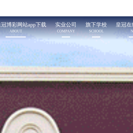
冠博彩网站app下载
实业公司
旗下学校
皇冠在
ABOUT
COMPANY
SCHOOL