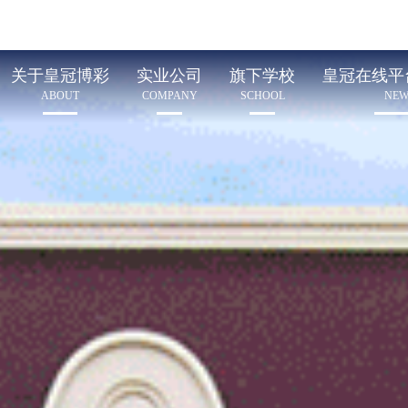
关于皇冠博彩
实业公司
旗下学校
皇冠在线平台
ABOUT
COMPANY
SCHOOL
NEW