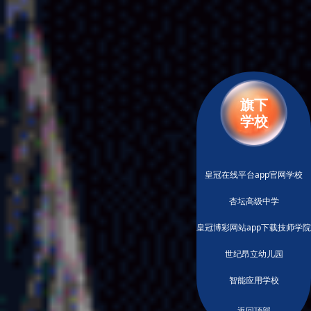
旗下
学校
皇冠在线平台app官网学校
杏坛高级中学
皇冠博彩网站app下载技师学院
世纪昂立幼儿园
智能应用学校
返回顶部