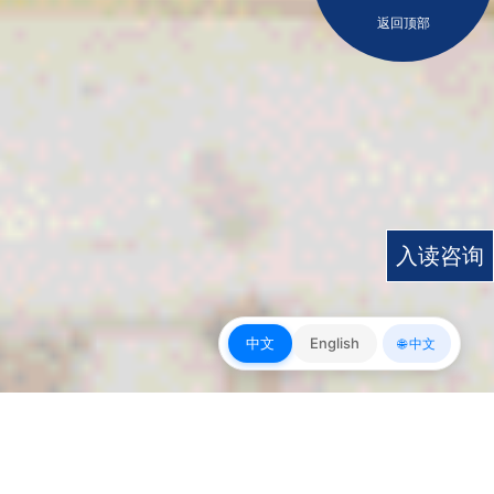
返回顶部
入读咨询
中文
English
🌐 中文