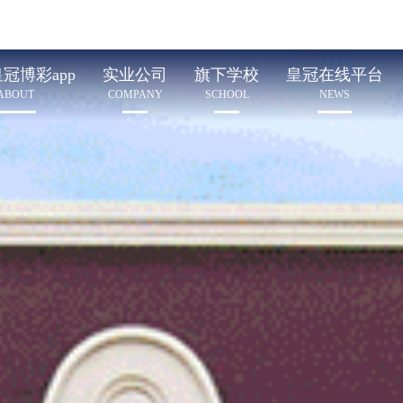
冠博彩app
实业公司
旗下学校
皇冠在线平台
ABOUT
COMPANY
SCHOOL
NEWS