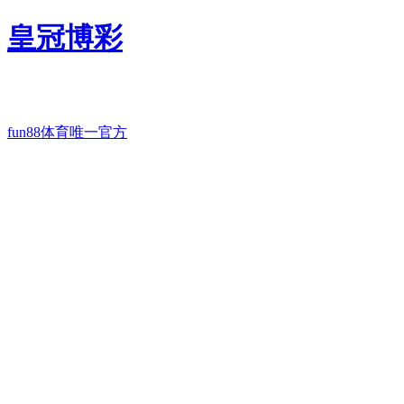
皇冠博彩
fun88体育唯一官方