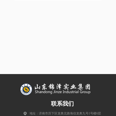
联系我们
地址：济南市历下区龙奥北路海信龙奥九号1号楼6层