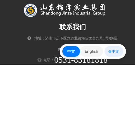
联系我们
地址：济南市历下区龙奥北路海信龙奥九号1号楼6层
邮编：250102
中文
English
🌐 中文
0531-83181818
电话：
欢迎关注皇冠在线平台app官网
鲁ICP备18015798号 COPYRIGHT 2018 JINZE ALL RIGHT RESERVED DESIGN BY
GAIBANG