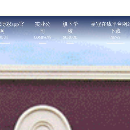
博彩app官
实业公
旗下学
皇冠在线平台网站
网
司
校
下载
BOUT
COMPANY
SCHOOL
NEWS