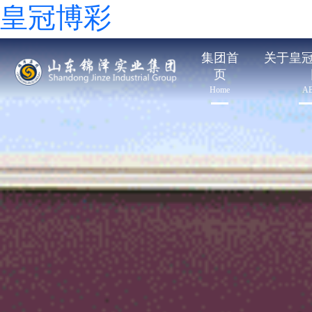
皇冠博彩
集团首
关于皇冠
页
Home
A